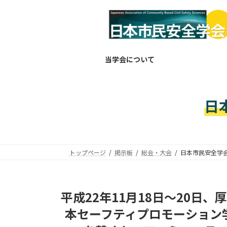
コ
ナ
ン
ビ
テ
ゲ
ン
ー
ツ
シ
当学会について
へ
ョ
ス
ン
キ
に
日
ッ
移
プ
動
トップページ
掲示板
総会・大会
日本市民安全学
平成22年11月18日～20日
本セーフティプロモーション