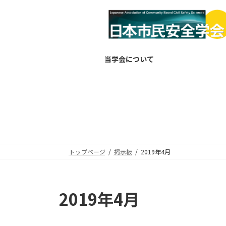
コ
ナ
ン
ビ
テ
ゲ
ン
ー
ツ
シ
当学会について
へ
ョ
ス
ン
キ
に
ッ
移
プ
動
トップページ
掲示板
2019年4月
2019年4月