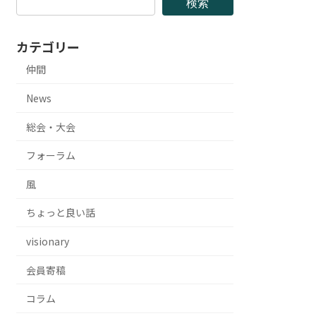
検索
カテゴリー
仲間
News
総会・大会
フォーラム
風
ちょっと良い話
visionary
会員寄稿
コラム