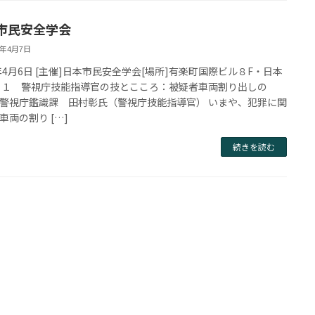
市民安全学会
9年4月7日
9年4月6日 [主催]日本市民安全学会[場所]有楽町国際ビル８F・日本
 １ 警視庁技能指導官の技とこころ：被疑者車両割り出しの
視庁鑑識課 田村彰氏（警視庁技能指導官） いまや、犯罪に関
車両の割り […]
続きを読む