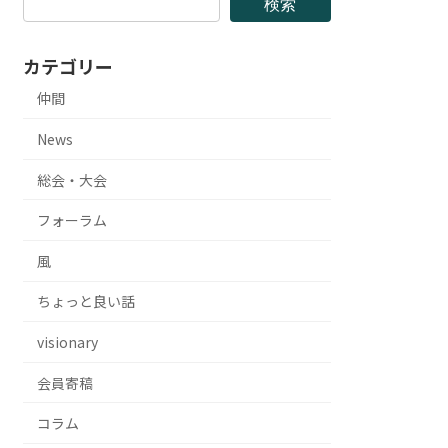
検索
カテゴリー
仲間
News
総会・大会
フォーラム
風
ちょっと良い話
visionary
会員寄稿
コラム