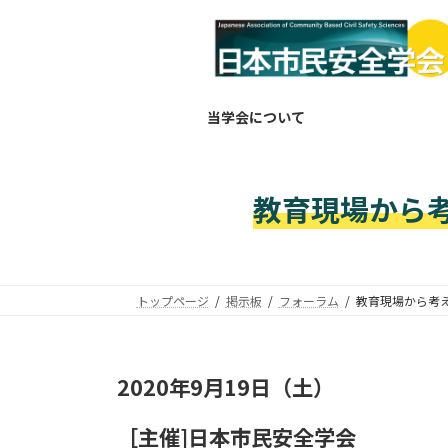
コ
ナ
ン
ビ
テ
ゲ
ン
ー
ツ
シ
当学会について
へ
ョ
ス
ン
キ
に
教育現場から
ッ
移
プ
動
トップページ
掲示板
フォーラム
教育現場から考
2020年9月19日（土）
［主催]日本市民安全学会