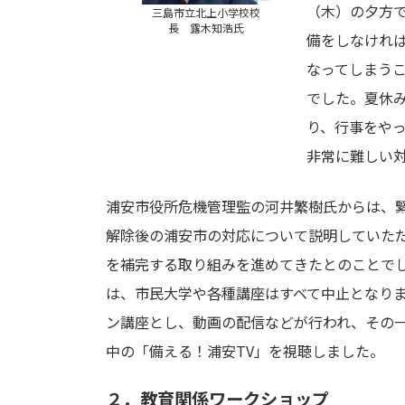
（木）の夕方
三島市立北上小学校校
長 露木知浩氏
備をしなけれ
なってしまう
でした。夏休み
り、行事をや
非常に難しい
浦安市役所危機管理監の河井繁樹氏からは、
解除後の浦安市の対応について説明していた
を補完する取り組みを進めてきたとのことで
は、市民大学や各種講座はすべて中止となり
ン講座とし、動画の配信などが行われ、その一例
中の「備える！浦安TV」を視聴しました。
２．教育関係ワークショップ