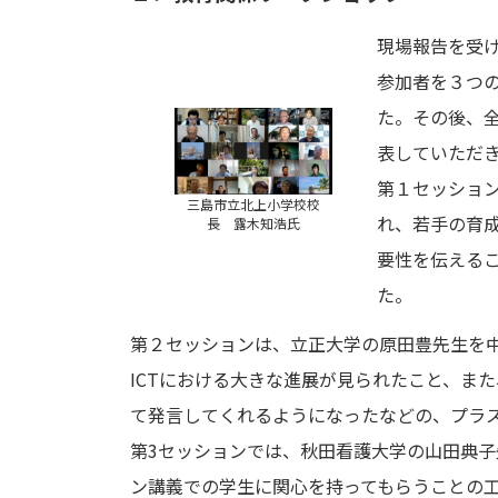
現場報告を受け
参加者を３つ
た。その後、
表していただ
第１セッショ
三島市立北上小学校校
れ、若手の育
長 露木知浩氏
要性を伝える
た。
第２セッションは、立正大学の原田豊先生を
ICTにおける大きな進展が見られたこと、ま
て発言してくれるようになったなどの、プラ
第3セッションでは、秋田看護大学の山田典
ン講義での学生に関心を持ってもらうことの